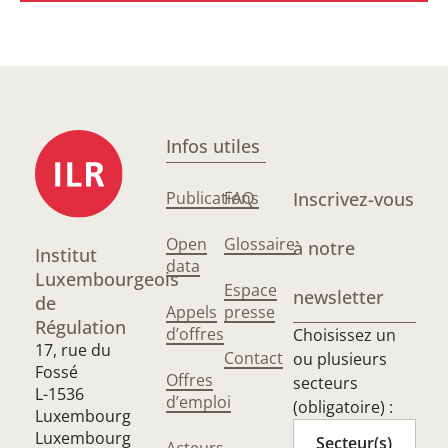
Infos utiles
Publications
FAQ
Inscrivez-vous
Open
Glossaire
à notre
Institut
data
Luxembourgeois
Espace
newsletter
de
Appels
presse
Régulation
d’offres
Choisissez un
17, rue du
Contact
ou plusieurs
Fossé
Offres
secteurs
L-1536
d’emploi
(obligatoire) :
Luxembourg
Luxembourg
Secteur(s)