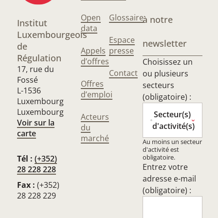
Open
Glossaire
à notre
Institut
data
Luxembourgeois
Espace
newsletter
de
Appels
presse
Régulation
d’offres
Choisissez un
17, rue du
Contact
ou plusieurs
Fossé
Offres
secteurs
L-1536
d’emploi
(obligatoire) :
Luxembourg
Luxembourg
Secteur(s)
Acteurs
Voir sur la
d'activité(s)
du
carte
marché
Au moins un secteur
d'activité est
obligatoire.
Tél :
(+352)
Entrez votre
28 228 228
adresse e-mail
Fax :
(+352)
(obligatoire) :
28 228 229