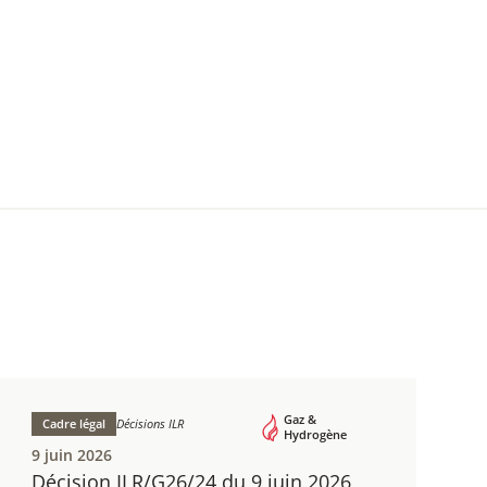
Gaz &
Cadre légal
Décisions ILR
Hydrogène
9 juin 2026
Décision ILR/G26/24 du 9 juin 2026