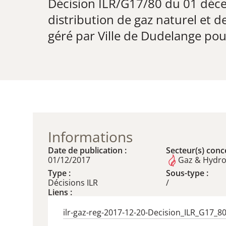
Décision ILR/G17/80 du 01 décem
distribution de gaz naturel et de
géré par Ville de Dudelange pou
Informations
Date de publication :
Secteur(s) conce
01/12/2017
Gaz & Hydr
Type :
Sous-type :
Décisions ILR
/
Liens :
ilr-gaz-reg-2017-12-20-Decision_ILR_G17_8