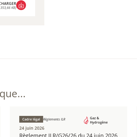
CHARGER
 353,66 KB)
CHARGER
 353,66 KB)
ue...
Gaz &
Cadre légal
Règlements ILR
Hydrogène
24 juin 2026
Règlement ILR/G26/26 du 24 juin 2026