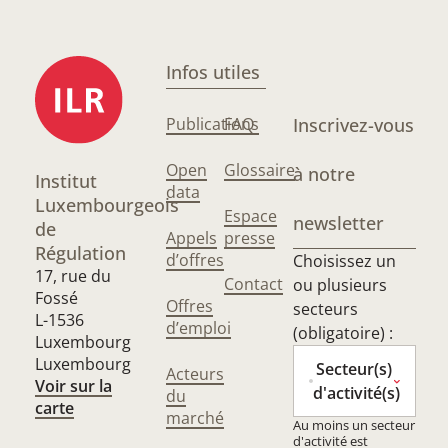
Infos utiles
Publications
FAQ
Inscrivez-vous
Open
Glossaire
à notre
Institut
data
Luxembourgeois
Espace
newsletter
de
Appels
presse
Régulation
d’offres
Choisissez un
17, rue du
Contact
ou plusieurs
Fossé
Offres
secteurs
L-1536
d’emploi
(obligatoire) :
Luxembourg
Luxembourg
Secteur(s)
Acteurs
Voir sur la
d'activité(s)
du
carte
marché
Au moins un secteur
d'activité est