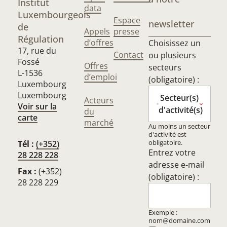
Institut
data
Luxembourgeois
Espace
newsletter
de
Appels
presse
Régulation
d’offres
Choisissez un
17, rue du
Contact
ou plusieurs
Fossé
Offres
secteurs
L-1536
d’emploi
(obligatoire) :
Luxembourg
Luxembourg
Secteur(s)
Acteurs
Voir sur la
d'activité(s)
du
carte
marché
Au moins un secteur
d'activité est
obligatoire.
Tél :
(+352)
Entrez votre
28 228 228
adresse e-mail
Fax :
(+352)
(obligatoire) :
28 228 229
Exemple :
nom@domaine.com