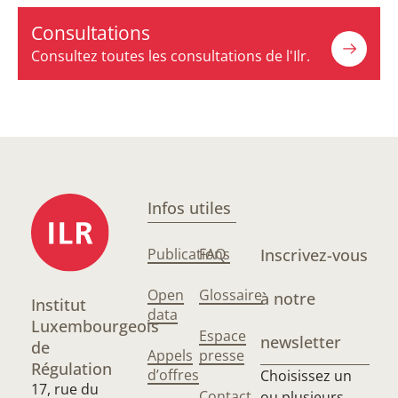
Consultations
Consultez toutes les consultations de l'Ilr.
Infos utiles
Publications
FAQ
Inscrivez-vous
Open
Glossaire
à notre
Institut
data
Luxembourgeois
Espace
newsletter
de
Appels
presse
Régulation
d’offres
Choisissez un
17, rue du
Contact
ou plusieurs