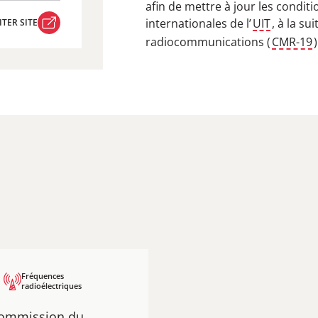
afin de mettre à jour les condit
internationales de l’
UIT
, à la s
ITER SITE
radiocommunications (
CMR-19
)
ITER SITE
Fréquences
radioélectriques
 Commission du