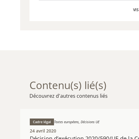
VIS
VIS
Contenu(s) lié(s)
Découvrez d'autres contenus liés
Cadre légal
Textes européens, Décisions UE
24 avril 2020
Décision d’exécution 2020/590/UE de la