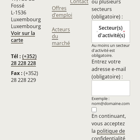
Contact
ou plusieurs
Fossé
Offres
secteurs
L-1536
d’emploi
(obligatoire) :
Luxembourg
Luxembourg
Secteur(s)
Acteurs
Voir sur la
d'activité(s)
du
carte
marché
Au moins un secteur
d'activité est
obligatoire.
Tél :
(+352)
Entrez votre
28 228 228
adresse e-mail
Fax :
(+352)
(obligatoire) :
28 228 229
Exemple :
nom@domaine.com
En continuant,
vous acceptez
la
politique de
confidentialité