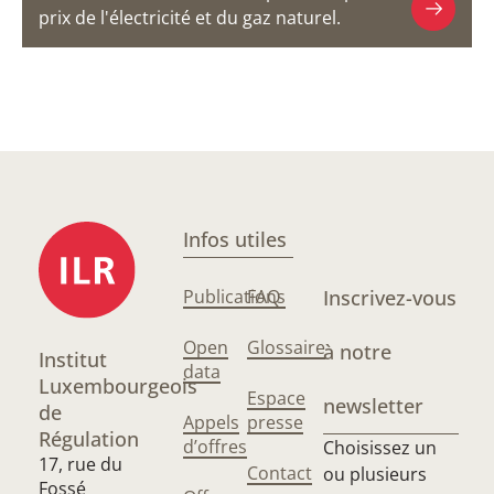
prix de l'électricité et du gaz naturel.
Infos utiles
Publications
FAQ
Inscrivez-vous
Open
Glossaire
à notre
Institut
data
Luxembourgeois
Espace
newsletter
de
Appels
presse
Régulation
d’offres
Choisissez un
17, rue du
Contact
ou plusieurs
Fossé