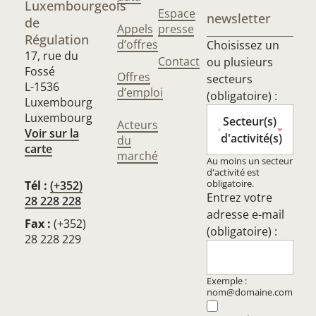
Luxembourgeois
Espace
newsletter
de
Appels
presse
Régulation
d’offres
Choisissez un
17, rue du
Contact
ou plusieurs
Fossé
Offres
secteurs
L-1536
d’emploi
(obligatoire) :
Luxembourg
Luxembourg
Secteur(s)
Acteurs
Voir sur la
d'activité(s)
du
carte
marché
Au moins un secteur
d'activité est
obligatoire.
Tél :
(+352)
Entrez votre
28 228 228
adresse e-mail
Fax :
(+352)
(obligatoire) :
28 228 229
Exemple :
nom@domaine.com