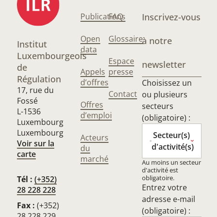
Publications
FAQ
Inscrivez-vous
Open
Glossaire
à notre
Institut
data
Luxembourgeois
Espace
newsletter
de
Appels
presse
Régulation
d’offres
Choisissez un
17, rue du
Contact
ou plusieurs
Fossé
Offres
secteurs
L-1536
d’emploi
(obligatoire) :
Luxembourg
Luxembourg
Secteur(s)
Acteurs
Voir sur la
d'activité(s)
du
carte
marché
Au moins un secteur
d'activité est
obligatoire.
Tél :
(+352)
Entrez votre
28 228 228
adresse e-mail
Fax :
(+352)
(obligatoire) :
28 228 229