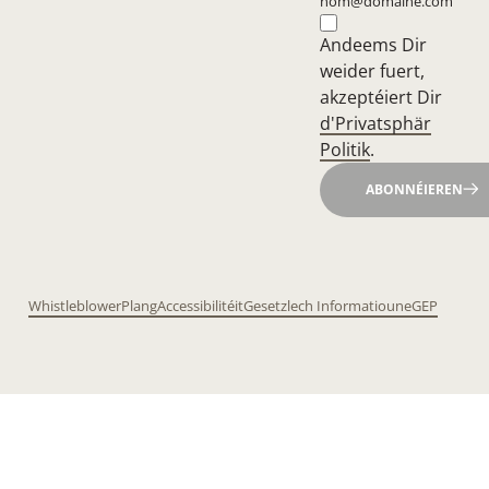
nom@domaine.com
Andeems Dir
weider fuert,
akzeptéiert Dir
d'Privatsphär
Politik
.
ABONNÉIEREN
Whistleblower
Plang
Accessibilitéit
Gesetzlech Informatioune
GEP