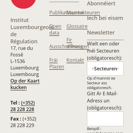
Abonnéiert
Publikatiounen
Maartakteuren
Iech bei eisem
Institut
Open
Glossaire
Luxembourgeois
Newsletter
data
de
Fir
Régulation
Wielt een oder
Ausschreiwungen
d’Press
17, rue du
méi Secteuren
Fossé
(obligatoresch):
Fräi
Kontakt
L-1536
Plazen
Luxembourg
Secteuren
Luxembourg
Op d'mannst ee
Op der Kaart
Secteur ass
kucken
obligatoresch.
Gitt Är E-Mail-
Adress un
Tel :
(+352)
(obligatoresch):
28 228 228
Fax :
(+352)
28 228 229
Beispill :