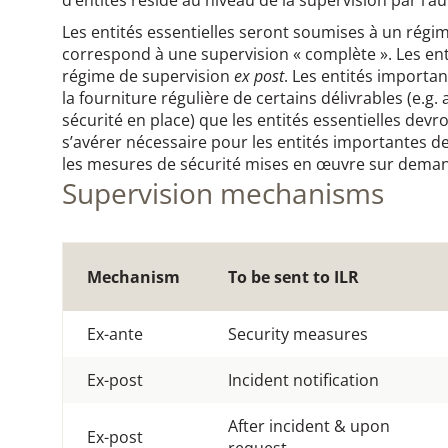
d’entités réside au niveau de la supervision par l’a
Les entités essentielles seront soumises à un régi
correspond à une supervision « complète ». Les en
régime de supervision
ex post
. Les entités import
la fourniture régulière de certains délivrables (e.g
sécurité en place) que les entités essentielles devron
s’avérer nécessaire pour les entités importantes d
les mesures de sécurité mises en œuvre sur demand
Supervision mechanisms
Mechanism
To be sent to ILR
Ex-ante
Security measures
Ex-post
Incident notification
After incident & upon
Ex-post