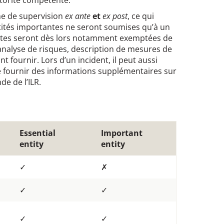
utorité compétente.
me de supervision
ex ante
et
ex post
, ce qui
tités importantes ne seront soumises qu’à un
antes seront dès lors notamment exemptées de
. analyse de risques, description de mesures de
t fournir. Lors d’un incident, il peut aussi
e fournir des informations supplémentaires sur
e de l’ILR.
Essential
Important
entity
entity
✓
✗
✓
✓
✓
✓