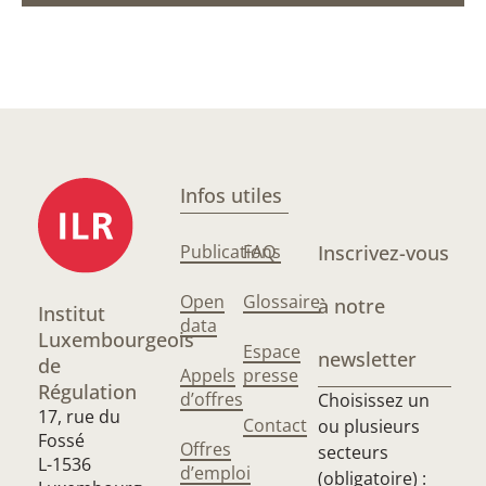
Infos utiles
Publications
FAQ
Inscrivez-vous
Open
Glossaire
à notre
Institut
data
Luxembourgeois
Espace
newsletter
de
Appels
presse
Régulation
d’offres
Choisissez un
17, rue du
Contact
ou plusieurs
Fossé
Offres
secteurs
L-1536
d’emploi
(obligatoire) :