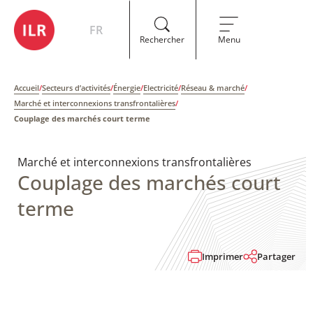
FR
Rechercher
Menu
Accueil
/
Secteurs d’activités
/
Énergie
/
Electricité
/
Réseau & marché
/
Marché et interconnexions transfrontalières
/
Couplage des marchés court terme
Marché et interconnexions transfrontalières
Couplage des marchés court
terme
Imprimer
Partager