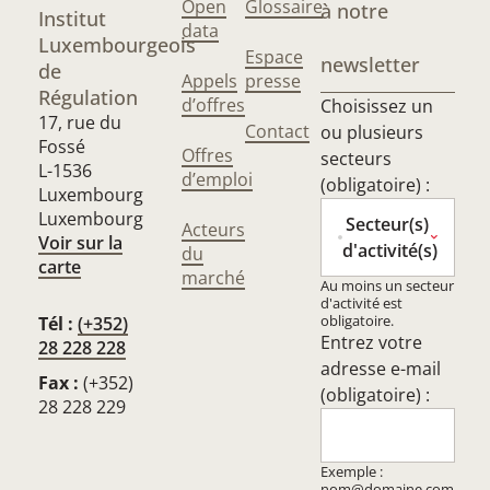
Open
Glossaire
à notre
Institut
data
Luxembourgeois
Espace
newsletter
de
Appels
presse
Régulation
d’offres
Choisissez un
17, rue du
Contact
ou plusieurs
Fossé
Offres
secteurs
L-1536
d’emploi
(obligatoire) :
Luxembourg
Luxembourg
Secteur(s)
Acteurs
Voir sur la
d'activité(s)
du
carte
marché
Au moins un secteur
d'activité est
obligatoire.
Tél :
(+352)
Entrez votre
28 228 228
adresse e-mail
Fax :
(+352)
(obligatoire) :
28 228 229
Exemple :
nom@domaine.com