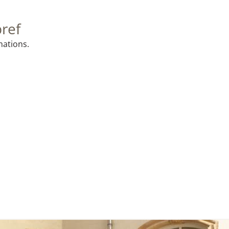
bref
mations.