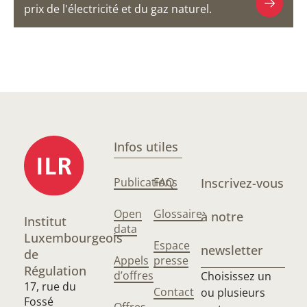
prix de l'électricité et du gaz naturel.
Infos utiles
Publications
FAQ
Inscrivez-vous
Open
Glossaire
à notre
Institut
data
Luxembourgeois
Espace
newsletter
de
Appels
presse
Régulation
d’offres
Choisissez un
17, rue du
Contact
ou plusieurs
Fossé