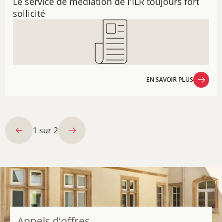
Le service de médiation de l'ILR toujours fort
sollicité
EN SAVOIR PLUS
EN SAVOIR PLUS
1
sur
2
Appels d’offres