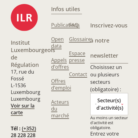
Infos utiles
Publications
FAQ
Inscrivez-vous
Open
Glossaire
à notre
Institut
data
Luxembourgeois
Espace
newsletter
de
Appels
presse
Régulation
d’offres
Choisissez un
17, rue du
Contact
ou plusieurs
Fossé
Offres
secteurs
L-1536
d’emploi
(obligatoire) :
Luxembourg
Luxembourg
Secteur(s)
Acteurs
Voir sur la
d'activité(s)
du
carte
marché
Au moins un secteur
d'activité est
obligatoire.
Tél :
(+352)
Entrez votre
28 228 228