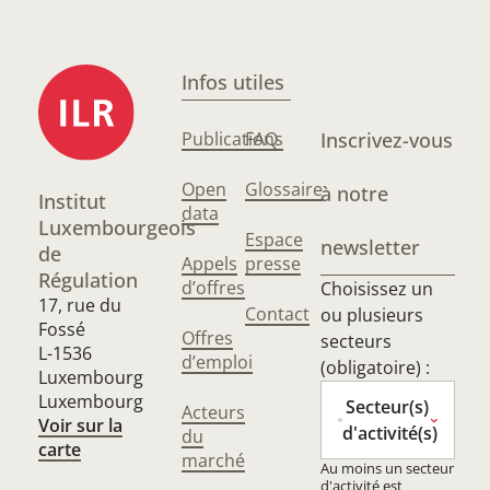
Infos utiles
Publications
FAQ
Inscrivez-vous
Open
Glossaire
à notre
Institut
data
Luxembourgeois
Espace
newsletter
de
Appels
presse
Régulation
d’offres
Choisissez un
17, rue du
Contact
ou plusieurs
Fossé
Offres
secteurs
L-1536
d’emploi
(obligatoire) :
Luxembourg
Luxembourg
Secteur(s)
Acteurs
Voir sur la
d'activité(s)
du
carte
marché
Au moins un secteur
d'activité est