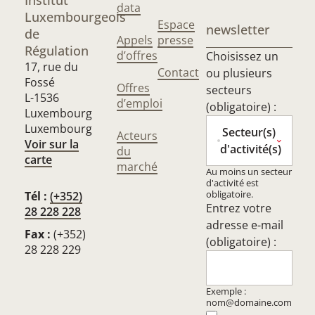
Institut
data
Luxembourgeois
Espace
newsletter
de
Appels
presse
Régulation
d’offres
Choisissez un
17, rue du
Contact
ou plusieurs
Fossé
Offres
secteurs
L-1536
d’emploi
(obligatoire) :
Luxembourg
Luxembourg
Secteur(s)
Acteurs
Voir sur la
d'activité(s)
du
carte
marché
Au moins un secteur
d'activité est
obligatoire.
Tél :
(+352)
Entrez votre
28 228 228
adresse e-mail
Fax :
(+352)
(obligatoire) :
28 228 229
Exemple :
nom@domaine.com