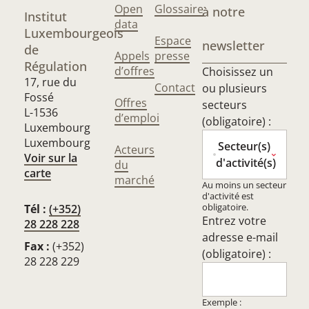
Open
Glossaire
à notre
Institut
data
Luxembourgeois
Espace
newsletter
de
Appels
presse
Régulation
d’offres
Choisissez un
17, rue du
Contact
ou plusieurs
Fossé
Offres
secteurs
L-1536
d’emploi
(obligatoire) :
Luxembourg
Luxembourg
Secteur(s)
Acteurs
Voir sur la
d'activité(s)
du
carte
marché
Au moins un secteur
d'activité est
obligatoire.
Tél :
(+352)
Entrez votre
28 228 228
adresse e-mail
Fax :
(+352)
(obligatoire) :
28 228 229
Exemple :