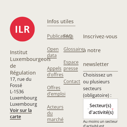
Infos utiles
Publications
FAQ
Inscrivez-vous
Open
Glossaire
à notre
Institut
data
Luxembourgeois
Espace
newsletter
de
Appels
presse
Régulation
d’offres
Choisissez un
17, rue du
Contact
ou plusieurs
Fossé
Offres
secteurs
L-1536
d’emploi
(obligatoire) :
Luxembourg
Luxembourg
Secteur(s)
Acteurs
Voir sur la
d'activité(s)
du
carte
marché
Au moins un secteur
d'activité est