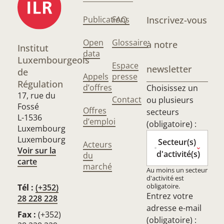
Publications
FAQ
Inscrivez-vous
Open
Glossaire
à notre
Institut
data
Luxembourgeois
Espace
newsletter
de
Appels
presse
Régulation
d’offres
Choisissez un
17, rue du
Contact
ou plusieurs
Fossé
Offres
secteurs
L-1536
d’emploi
(obligatoire) :
Luxembourg
Luxembourg
Secteur(s)
Acteurs
Voir sur la
d'activité(s)
du
carte
marché
Au moins un secteur
d'activité est
obligatoire.
Tél :
(+352)
Entrez votre
28 228 228
adresse e-mail
Fax :
(+352)
(obligatoire) :