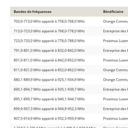
Bandes de fréquences
Bénéficiaire
703,0-713,0 MHz apparié à 758,0-768,0 MHz
Orange Commun
713,0-723,0 MHz apparié à 768,0-778,0 MHz
Entreprise des
723,0-733,0 MHz apparié à 778,0-788,0 MHz
Proximus Luxem
791,0-801,0 MHz apparié à 832,0-842,0 MHz
Entreprise des
801,0-811,0 MHz apparié à 842,0-852,0 MHz
Proximus Luxem
811,0-821,0 MHz apparié à 852,0-862,0 MHz
Orange Commun
880,1-889,9 MHz apparié à 925,1-934,9 MHz
Orange Commun
890,1-894,7 MHz apparié à 935,1-939,7 MHz
Entreprise des
895,1-899,7 MHz apparié à 940,1-944,7 MHz
Proximus Luxem
899,9-907,3 MHz apparié à 944,9-952,3 MHz
Entreprise des
907,5-914,9 MHz apparié à 952,5-959,9 MHz
Proximus Luxem