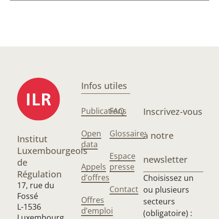
Infos utiles
Publications
FAQ
Inscrivez-vous
Open
Glossaire
à notre
Institut
data
Luxembourgeois
Espace
newsletter
de
Appels
presse
Régulation
d’offres
Choisissez un
17, rue du
Contact
ou plusieurs
Fossé
Offres
secteurs
L-1536
d’emploi
(obligatoire) :
Luxembourg