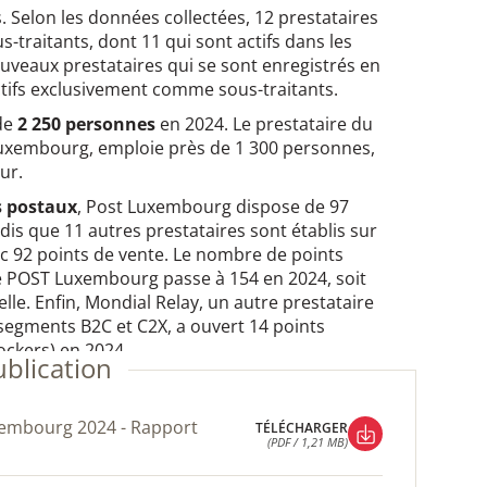
s. Selon les données collectées, 12 prestataires
s-traitants, dont 11 qui sont actifs dans les
nouveaux prestataires qui se sont enregistrés en
actifs exclusivement comme sous-traitants.
 de
2 250
personnes
en 2024. Le prestataire du
 Luxembourg, emploie près de 1 300 personnes,
ur.
s postaux
, Post Luxembourg dispose de 97
ndis que 11 autres prestataires sont établis sur
ec 92 points de vente. Le nombre de points
e POST Luxembourg passe à 154 en 2024, soit
lle. Enfin, Mondial Relay, un autre prestataire
s segments B2C et C2X, a ouvert 14 points
ockers) en 2024.
ublication
TÉLÉCHARGER
(PDF / 1,21 MB)
TÉLÉCHARGER
(PDF / 1,21 MB)