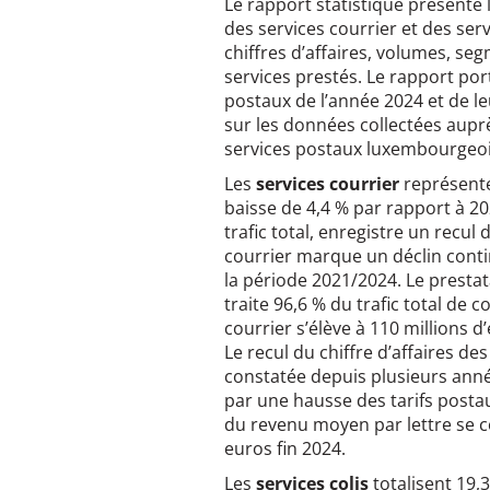
Le rapport statistique présente 
des services courrier et des serv
chiffres d’affaires, volumes, se
services prestés. Le rapport por
postaux de l’année 2024 et de l
sur les données collectées aupr
services postaux luxembourgeoi
Les
services courrier
représente
baisse de 4,4 % par rapport à 20
trafic total, enregistre un recul 
courrier marque un déclin cont
la période 2021/2024. Le presta
traite 96,6 % du trafic total de c
courrier s’élève à 110 millions d
Le recul du chiffre d’affaires de
constatée depuis plusieurs ann
par une hausse des tarifs posta
du revenu moyen par lettre se co
euros fin 2024.
Les
services colis
totalisent 19,3