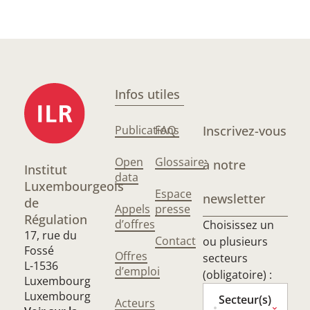
Infos utiles
Publications
FAQ
Inscrivez-vous
Open
Glossaire
à notre
Institut
data
Luxembourgeois
Espace
newsletter
de
Appels
presse
Régulation
d’offres
Choisissez un
17, rue du
Contact
ou plusieurs
Fossé
Offres
secteurs
L-1536
d’emploi
(obligatoire) :
Luxembourg
Luxembourg
Secteur(s)
Acteurs