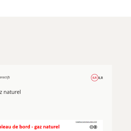
eractifs
ILR
z naturel