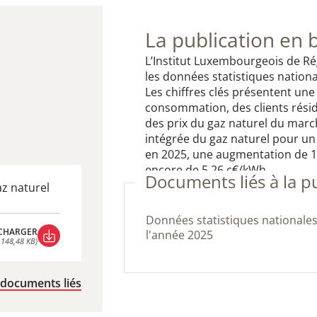
La publication en 
L’Institut Luxembourgeois de Rég
les données statistiques nationa
Les chiffres clés présentent une 
consommation, des clients réside
des prix du gaz naturel du marc
intégrée du gaz naturel pour un 
en 2025, une augmentation de 10
encore de 5,26 c€/kWh.
Documents liés à la p
az naturel
Données statistiques nationales du secteur de gaz naturel de
CHARGER
l'année 2025
 148,48 KB)
CHARGER
 148,48 KB)
 documents liés