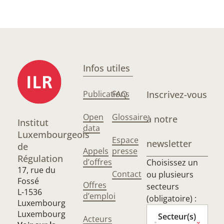
Infos utiles
Publications
FAQ
Inscrivez-vous
Open
Glossaire
à notre
Institut
data
Luxembourgeois
Espace
newsletter
de
Appels
presse
Régulation
d’offres
Choisissez un
17, rue du
Contact
ou plusieurs
Fossé
Offres
secteurs
L-1536
d’emploi
(obligatoire) :
Luxembourg
Luxembourg
Secteur(s)
Acteurs