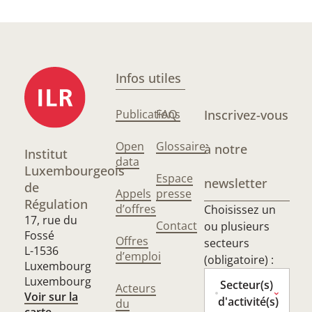
Infos utiles
Publications
FAQ
Inscrivez-vous
Open
Glossaire
à notre
Institut
data
Luxembourgeois
Espace
newsletter
de
Appels
presse
Régulation
d’offres
Choisissez un
17, rue du
Contact
ou plusieurs
Fossé
Offres
secteurs
L-1536
d’emploi
(obligatoire) :
Luxembourg
Luxembourg
Secteur(s)
Acteurs
Voir sur la
d'activité(s)
du