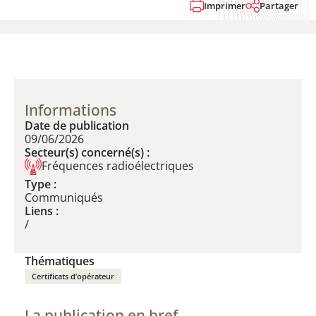
Imprimer
Partager
Informations
Date de publication
09/06/2026
Secteur(s) concerné(s) :
Fréquences radioélectriques
Type :
Communiqués
Liens :
/
Thématiques
Certificats d’opérateur
La publication en bref