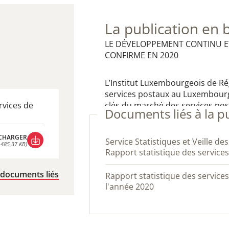
La publication en 
LE DÉVELOPPEMENT CONTINU ET
CONFIRME EN 2020
L’Institut Luxembourgeois de Rég
services postaux au Luxembourg 
rvices de
clés du marché des services pos
Documents liés à la p
CHARGER
S​ervice Statistiques et Veille des Marchés: Infographie -
 485,37 KB)
Rapport statistique des service
CHARGER
 485,37 KB)
 documents liés
Rapport statistique des services postaux au Luxembourg de
l'année 2020