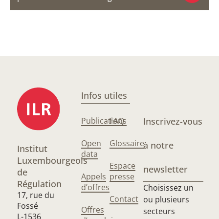
Infos utiles
Publications
FAQ
Inscrivez-vous
Open
Glossaire
à notre
Institut
data
Luxembourgeois
Espace
newsletter
de
Appels
presse
Régulation
d’offres
Choisissez un
17, rue du
Contact
ou plusieurs
Fossé
Offres
secteurs
L-1536