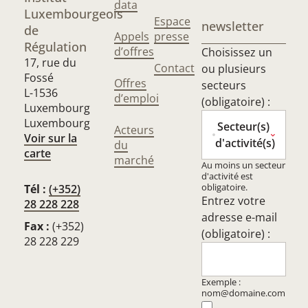
data
Luxembourgeois
Espace
newsletter
de
Appels
presse
Régulation
d’offres
Choisissez un
17, rue du
Contact
ou plusieurs
Fossé
Offres
secteurs
L-1536
d’emploi
(obligatoire) :
Luxembourg
Luxembourg
Secteur(s)
Acteurs
Voir sur la
d'activité(s)
du
carte
marché
Au moins un secteur
d'activité est
obligatoire.
Tél :
(+352)
Entrez votre
28 228 228
adresse e-mail
Fax :
(+352)
(obligatoire) :
28 228 229
Exemple :
nom@domaine.com