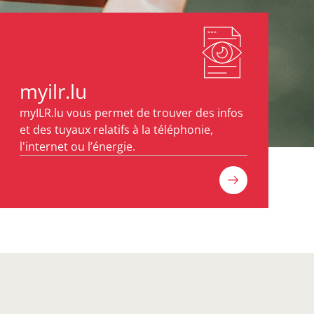
myilr.lu
myILR.lu vous permet de trouver des infos
et des tuyaux relatifs à la téléphonie,
l'internet ou l’énergie.