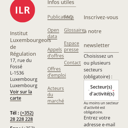
Infos utiles
Publications
FAQ
Inscrivez-vous
Open
Glossaire
à notre
Institut
data
Luxembourgeois
Espace
newsletter
de
Appels
presse
Régulation
d’offres
Choisissez un
17, rue du
Contact
ou plusieurs
Fossé
Offres
secteurs
L-1536
d’emploi
(obligatoire) :
Luxembourg
Luxembourg
Secteur(s)
Acteurs
Voir sur la
d'activité(s)
du
carte
marché
Au moins un secteur
d'activité est
obligatoire.
Tél :
(+352)
Entrez votre
28 228 228
adresse e-mail