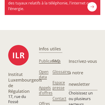
des tuyaux relatifs à la téléphonie, l'internet ou
l’énergie.
Infos utiles
Publications
FAQ
Inscrivez-vous
Open
Glossaire
à notre
Institut
data
Luxembourgeois
Espace
newsletter
de
Appels
presse
Régulation
d’offres
Choisissez un
17, rue du
Contact
ou plusieurs
Fossé
Offres
secteurs