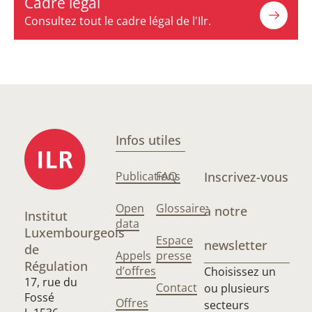
Cadre légal
Consultez tout le cadre légal de l'Ilr.
Infos utiles
Publications
FAQ
Inscrivez-vous
Open
Glossaire
à notre
Institut
data
Luxembourgeois
Espace
newsletter
de
Appels
presse
Régulation
d’offres
Choisissez un
17, rue du
Contact
ou plusieurs
Fossé
Offres
secteurs