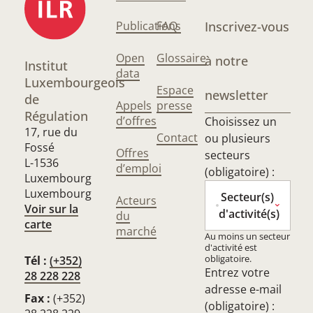
Publications
FAQ
Inscrivez-vous
Open
Glossaire
à notre
Institut
data
Luxembourgeois
Espace
newsletter
de
Appels
presse
Régulation
d’offres
Choisissez un
17, rue du
Contact
ou plusieurs
Fossé
Offres
secteurs
L-1536
d’emploi
(obligatoire) :
Luxembourg
Luxembourg
Secteur(s)
Acteurs
Voir sur la
d'activité(s)
du
carte
marché
Au moins un secteur
d'activité est
obligatoire.
Tél :
(+352)
Entrez votre
28 228 228
adresse e-mail
Fax :
(+352)
(obligatoire) :