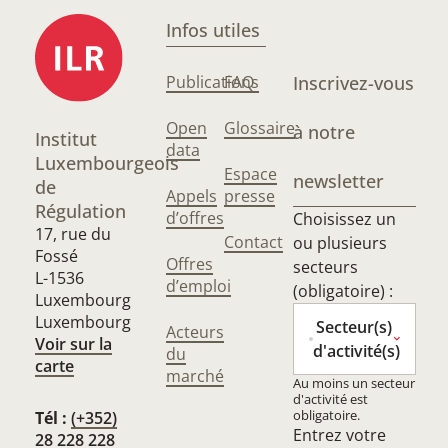
Infos utiles
Publications
FAQ
Inscrivez-vous
Open
Glossaire
à notre
Institut
data
Luxembourgeois
Espace
newsletter
de
Appels
presse
Régulation
d’offres
Choisissez un
17, rue du
Contact
ou plusieurs
Fossé
Offres
secteurs
L-1536
d’emploi
(obligatoire) :
Luxembourg
Luxembourg
Secteur(s)
Acteurs
Voir sur la
d'activité(s)
du
carte
marché
Au moins un secteur
d'activité est
obligatoire.
Tél :
(+352)
Entrez votre
28 228 228