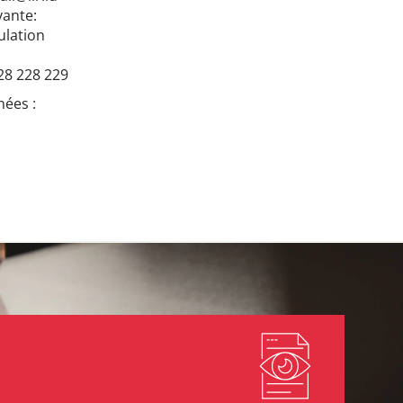
vante:
ulation
 28 228 229
nées :