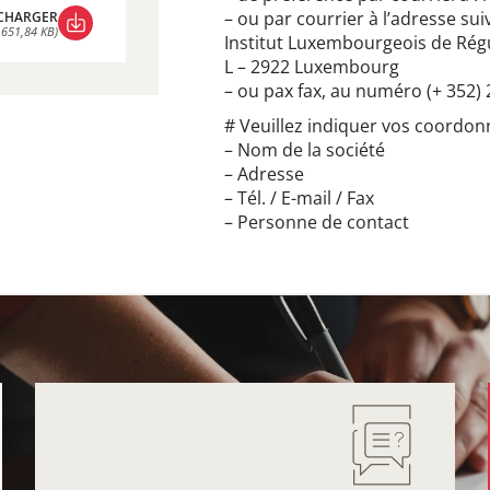
– ou par courrier à l’adresse sui
CHARGER
 651,84 KB)
Institut Luxembourgeois de Rég
CHARGER
L – 2922 Luxembourg
 651,84 KB)
– ou pax fax, au numéro (+ 352)
# Veuillez indiquer vos coordon
– Nom de la société
– Adresse
– Tél. / E-mail / Fax
– Personne de contact