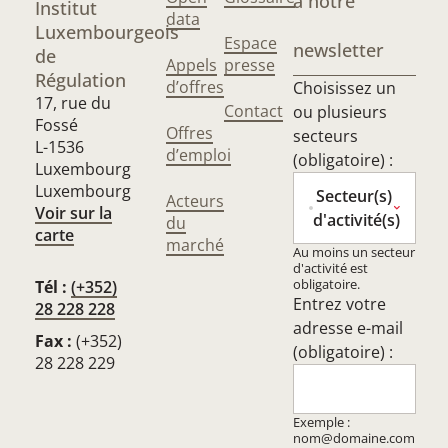
à notre
Institut
data
Luxembourgeois
Espace
newsletter
de
Appels
presse
Régulation
d’offres
Choisissez un
17, rue du
Contact
ou plusieurs
Fossé
Offres
secteurs
L-1536
d’emploi
(obligatoire) :
Luxembourg
Luxembourg
Secteur(s)
Acteurs
Voir sur la
d'activité(s)
du
carte
marché
Au moins un secteur
d'activité est
obligatoire.
Tél :
(+352)
Entrez votre
28 228 228
adresse e-mail
Fax :
(+352)
(obligatoire) :
28 228 229
Exemple :
nom@domaine.com