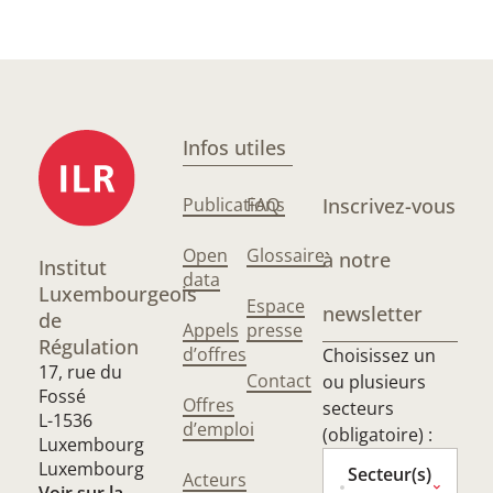
Infos utiles
Publications
FAQ
Inscrivez-vous
Open
Glossaire
à notre
Institut
data
Luxembourgeois
Espace
newsletter
de
Appels
presse
Régulation
d’offres
Choisissez un
17, rue du
Contact
ou plusieurs
Fossé
Offres
secteurs
L-1536
d’emploi
(obligatoire) :
Luxembourg
Luxembourg
Secteur(s)
Acteurs
Voir sur la