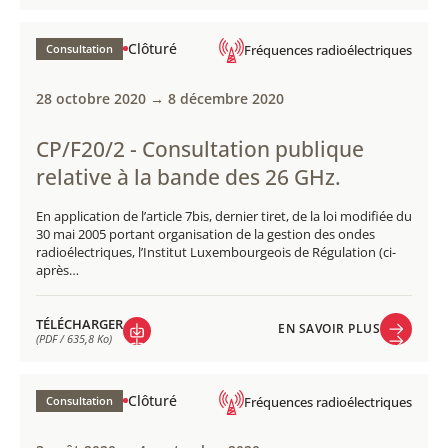
EN SAVOIR PLUS
TÉLÉCHARGER
(PDF / 481,1 Ko)
Clôturé
Consultation
Fréquences radioélectriques
28 octobre 2020 → 8 décembre 2020
CP/F20/2 - Consultation publique
relative à la bande des 26 GHz.
En application de l’article 7bis, dernier tiret, de la loi modifiée du
30 mai 2005 portant organisation de la gestion des ondes
radioélectriques, l’Institut Luxembourgeois de Régulation (ci-
après…
TÉLÉCHARGER
EN SAVOIR PLUS
(PDF / 635,8 Ko)
EN SAVOIR PLUS
TÉLÉCHARGER
(PDF / 635,8 Ko)
Clôturé
Consultation
Fréquences radioélectriques