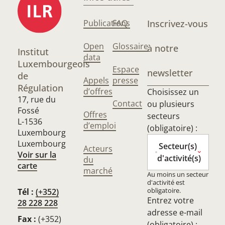
Publications
FAQ
Inscrivez-vous
Open
Glossaire
à notre
Institut
data
Luxembourgeois
Espace
newsletter
de
Appels
presse
Régulation
d’offres
Choisissez un
17, rue du
Contact
ou plusieurs
Fossé
Offres
secteurs
L-1536
d’emploi
(obligatoire) :
Luxembourg
Luxembourg
Secteur(s)
Acteurs
Voir sur la
d'activité(s)
du
carte
marché
Au moins un secteur
d'activité est
obligatoire.
Tél :
(+352)
Entrez votre
28 228 228
adresse e-mail
Fax :
(+352)
(obligatoire) :