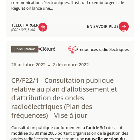
communications électroniques, l’Institut Luxembourgeois de
Régulation lance une...
TÉLÉCHARGER
EN SAVOIR PLUS
(PDF / 343,3 Ko)
EN SAVOIR PLUS
TÉLÉCHARGER
(PDF / 343,3 Ko)
Clôturé
Consultation
Fréquences radioélectriques
26 octobre 2022 → 2 décembre 2022
CP/F22/1 - Consultation publique ​​​
relative au plan d'allotissement et
d'attribution des ondes
radioélectriques (Plan des
fréquences) - Mise à jour
Consultation publique conformément à l'article 5(1) de la loi
modifiée du 30 mai 2005 portant organisation de la gestion des
ondes radioélectriques concernant une
nouvelle version du