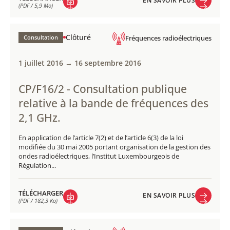
EN SAVOIR PLUS
(PDF / 5,9 Mo)
EN SAVOIR PLUS
TÉLÉCHARGER
(PDF / 5,9 Mo)
Clôturé
Consultation
Fréquences radioélectriques
1 juillet 2016 → 16 septembre 2016
CP/F16/2 - Consultation publique
relative à la bande de fréquences des
2,1 GHz.
En application de l’article 7(2) et de l’article 6(3) de la loi
modifiée du 30 mai 2005 portant organisation de la gestion des
ondes radioélectriques, l’Institut Luxembourgeois de
Régulation...
TÉLÉCHARGER
EN SAVOIR PLUS
(PDF / 182,3 Ko)
EN SAVOIR PLUS
TÉLÉCHARGER