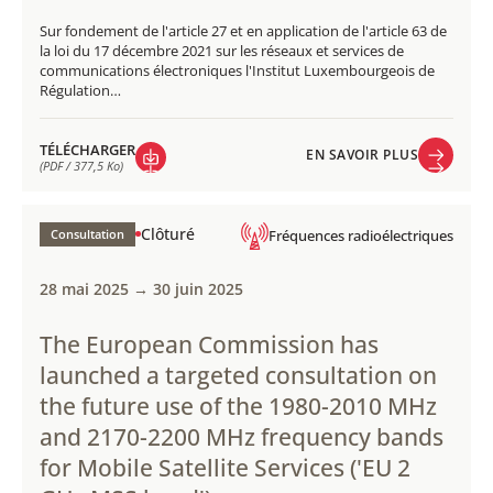
Sur fondement de l'article 27 et en application de l'article 63 de
la loi du 17 décembre 2021 sur les réseaux et services de
communications électroniques l'Institut Luxembourgeois de
Régulation…
TÉLÉCHARGER
EN SAVOIR PLUS
(PDF / 377,5 Ko)
EN SAVOIR PLUS
TÉLÉCHARGER
(PDF / 377,5 Ko)
Clôturé
Consultation
Fréquences radioélectriques
28 mai 2025 → 30 juin 2025
The European Commission has
launched a targeted consultation on
the future use of the 1980-2010 MHz
and 2170-2200 MHz frequency bands
for Mobile Satellite Services ('EU 2