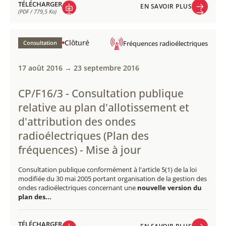
TÉLÉCHARGER
EN SAVOIR PLUS
(PDF / 779,5 Ko)
EN SAVOIR PLUS
TÉLÉCHARGER
(PDF / 779,5 Ko)
Clôturé
Consultation
Fréquences radioélectriques
17 août 2016 → 23 septembre 2016
CP/F16/3 - Consultation publique
relative au plan d'allotissement et
d'attribution des ondes
radioélectriques (Plan des
fréquences) - Mise à jour
Consultation publique conformément à l'article 5(1) de la loi
modifiée du 30 mai 2005 portant organisation de la gestion des
ondes radioélectriques concernant une
nouvelle version du
plan des...
TÉLÉCHARGER