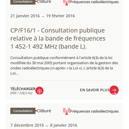
(PDF / 182,3 Ko)
Clôturé
Consultation
Fréquences radioélectriques
21 janvier 2016 → 19 février 2016
CP/F16/1 - Consultation publique
relative à la bande de fréquences
1 452-1 492 MHz (bande L).
Consultation publique conformément à l'article 6(3) de la loi
modifiée du 30 mai 2005 portant organisation de la gestion des
ondes radioélectriques (ci-après: « la Loi »). L'article 6(3) de la
Loi...
TÉLÉCHARGER
EN SAVOIR PLUS
(PDF / 338,0 Ko)
EN SAVOIR PLUS
TÉLÉCHARGER
(PDF / 338,0 Ko)
Clôturé
Consultation
Fréquences radioélectriques
7 décembre 2015 → 8 janvier 2016