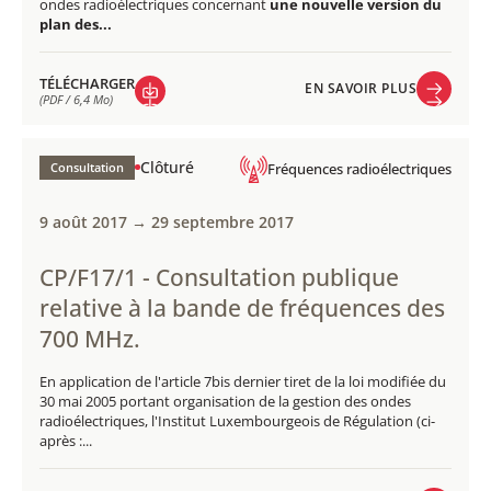
ondes radioélectriques concernant
une nouvelle version du
plan des...
TÉLÉCHARGER
EN SAVOIR PLUS
(PDF / 6,4 Mo)
EN SAVOIR PLUS
TÉLÉCHARGER
(PDF / 6,4 Mo)
Clôturé
Consultation
Fréquences radioélectriques
9 août 2017 → 29 septembre 2017
CP/F17/1 - Consultation publique
relative à la bande de fréquences des
700 MHz.
En application de l'article 7bis dernier tiret de la loi modifiée du
30 mai 2005 portant organisation de la gestion des ondes
radioélectriques, l'Institut Luxembourgeois de Régulation (ci-
après :...