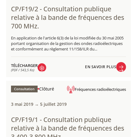
CP/F19/2 - Consultation publique
relative à la bande de fréquences des
700 MHz.
En application de l'article 6(3) de la loi modifiée du 30 mai 2005
portant organisation de la gestion des ondes radioélectriques
et conformément au règlement 11/158/ILR du...
TÉLÉCHARGER
EN SAVOIR PLUS
(PDF / 543,5 Ko)
EN SAVOIR PLUS
TÉLÉCHARGER
(PDF / 543,5 Ko)
Clôturé
Consultation
Fréquences radioélectriques
3 mai 2019 → 5 juillet 2019
CP/F19/1 - Consultation publique
relative à la bande de fréquences des
3 400-3 800 MHz.​