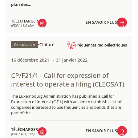
plan des...
TÉLÉCHARGER
EN SAVOIR PLUS
(PDF / 11,0 Mo)
EN SAVOIR PLUS
TÉLÉCHARGER
(PDF / 11,0 Mo)
Clôturé
Consultation
Fréquences radioélectriques
16 décembre 2021 → 31 janvier 2022
CP/F21/1 - Call for expression of
interest to operate a filing (CLEOSAT).​
The Luxembourg Administration has published a Call for
Expression of Interest (C.E.I.) with an aim to establish a list of
companies interested to use frequencies and bands that are
part of the...
TÉLÉCHARGER
EN SAVOIR PLUS
(PDF / 481,1 Ko)