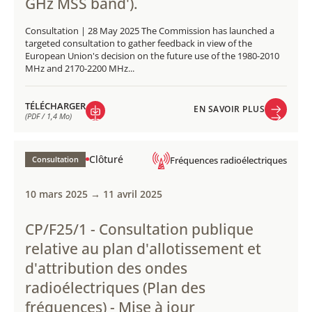
GHz MSS band').
Consultation | 28 May 2025 The Commission has launched a
targeted consultation to gather feedback in view of the
European Union's decision on the future use of the 1980-2010
MHz and 2170-2200 MHz...
TÉLÉCHARGER
EN SAVOIR PLUS
(PDF / 1,4 Mo)
EN SAVOIR PLUS
TÉLÉCHARGER
(PDF / 1,4 Mo)
Clôturé
Consultation
Fréquences radioélectriques
10 mars 2025 → 11 avril 2025
CP/F25/1 - Consultation publique
relative au plan d'allotissement et
d'attribution des ondes
radioélectriques (Plan des
fréquences) - Mise à jour