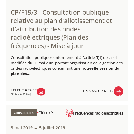
CP/F19/3 - Consultation publique
relative au plan d'allotissement et
d'attribution des ondes
radioélectriques (Plan des
fréquences) - Mise à jour
Consultation publique conformément à l'article 5(1) de la loi
modifiée du 30 mai 2005 portant organisation de la gestion des
ondes radioélectriques concernant une
nouvelle version du
plan des...
TÉLÉCHARGER
EN SAVOIR PLUS
(PDF / 6,8 Mo)
EN SAVOIR PLUS
TÉLÉCHARGER
(PDF / 6,8 Mo)
Clôturé
Consultation
Fréquences radioélectriques
3 mai 2019 → 5 juillet 2019