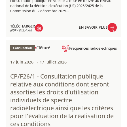
consultation publique en vue de la mise en œuvre au niveau
national de la décision d’exécution (UE) 2025/2425 de la
Commission du 2 décembre 2025…
TÉLÉCHARGER
EN SAVOIR PLUS
(PDF / 843,4 Ko)
EN SAVOIR PLUS
TÉLÉCHARGER
(PDF / 843,4 Ko)
Clôturé
Consultation
Fréquences radioélectriques
17 juin 2026 → 17 juillet 2026
CP/F26/1 - Consultation publique
relative aux conditions dont seront
assorties les droits d'utilisation
individuels de spectre
radioélectrique ainsi que les critères
pour l'évaluation de la réalisation de
ces conditions