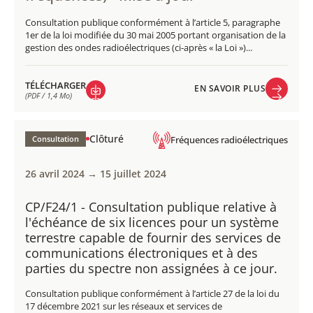
Consultation publique conformément à l’article 5, paragraphe
1er de la loi modifiée du 30 mai 2005 portant organisation de la
gestion des ondes radioélectriques (ci-après « la Loi »)...
TÉLÉCHARGER
EN SAVOIR PLUS
(PDF / 1,4 Mo)
EN SAVOIR PLUS
TÉLÉCHARGER
(PDF / 1,4 Mo)
Clôturé
Consultation
Fréquences radioélectriques
26 avril 2024 → 15 juillet 2024
CP/F24/1 - Consultation publique relative à
l'échéance de six licences pour un système
terrestre capable de fournir des services de
communications électroniques et à des
parties du spectre non assignées à ce jour.
Consultation publique conformément à l’article 27 de la loi du
17 décembre 2021 sur les réseaux et services de