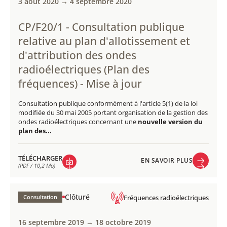
3 août 2020 → 4 septembre 2020
​CP/F20/1 - Consultation publique ​​
relative au plan d'allotissement et
d'attribution des ondes
radioélectriques (Plan des
fréquences) - Mise à jour
Consultation publique conformément à l'article 5(1) de la loi
modifiée du 30 mai 2005 portant organisation de la gestion des
ondes radioélectriques concernant une
nouvelle version du
plan des...
TÉLÉCHARGER
EN SAVOIR PLUS
(PDF / 10,2 Mo)
EN SAVOIR PLUS
TÉLÉCHARGER
(PDF / 10,2 Mo)
Clôturé
Consultation
Fréquences radioélectriques
16 septembre 2019 → 18 octobre 2019