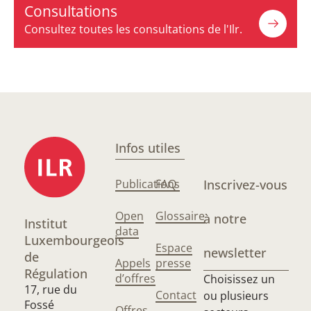
Consultations
Consultez toutes les consultations de l'Ilr.
Infos utiles
Publications
FAQ
Inscrivez-vous
Open
Glossaire
à notre
Institut
data
Luxembourgeois
Espace
newsletter
de
Appels
presse
Régulation
d’offres
Choisissez un
17, rue du
Contact
ou plusieurs
Fossé
Offres