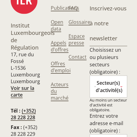
Publications
FAQ
Inscrivez-vous
Open
Glossaire
à notre
Institut
data
Luxembourgeois
Espace
newsletter
de
Appels
presse
Régulation
d’offres
Choisissez un
17, rue du
Contact
ou plusieurs
Fossé
Offres
secteurs
L-1536
d’emploi
(obligatoire) :
Luxembourg
Luxembourg
Secteur(s)
Acteurs
Voir sur la
d'activité(s)
du
carte
marché
Au moins un secteur
d'activité est
obligatoire.
Tél :
(+352)
Entrez votre
28 228 228
adresse e-mail
Fax :
(+352)
(obligatoire) :
28 228 229