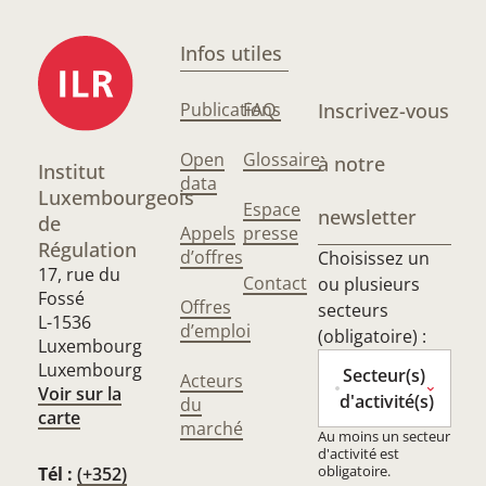
Infos utiles
Publications
FAQ
Inscrivez-vous
Open
Glossaire
à notre
Institut
data
Luxembourgeois
Espace
newsletter
de
Appels
presse
Régulation
d’offres
Choisissez un
17, rue du
Contact
ou plusieurs
Fossé
Offres
secteurs
L-1536
d’emploi
(obligatoire) :
Luxembourg
Luxembourg
Secteur(s)
Acteurs
Voir sur la
d'activité(s)
du
carte
marché
Au moins un secteur
d'activité est
obligatoire.
Tél :
(+352)