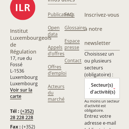
Publications
FAQ
Inscrivez-vous
Open
Glossaire
à notre
Institut
data
Luxembourgeois
Espace
newsletter
de
Appels
presse
Régulation
d’offres
Choisissez un
17, rue du
Contact
ou plusieurs
Fossé
Offres
secteurs
L-1536
d’emploi
(obligatoire) :
Luxembourg
Luxembourg
Secteur(s)
Acteurs
Voir sur la
d'activité(s)
du
carte
marché
Au moins un secteur
d'activité est
obligatoire.
Tél :
(+352)
Entrez votre
28 228 228
adresse e-mail
Fax :
(+352)