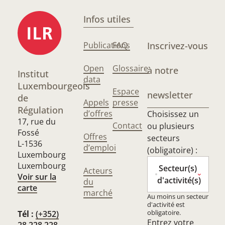
Infos utiles
Publications
FAQ
Inscrivez-vous
Open
Glossaire
à notre
Institut
data
Luxembourgeois
Espace
newsletter
de
Appels
presse
Régulation
d’offres
Choisissez un
17, rue du
Contact
ou plusieurs
Fossé
Offres
secteurs
L-1536
d’emploi
(obligatoire) :
Luxembourg
Luxembourg
Secteur(s)
Acteurs
Voir sur la
d'activité(s)
du
carte
marché
Au moins un secteur
d'activité est
obligatoire.
Tél :
(+352)
Entrez votre