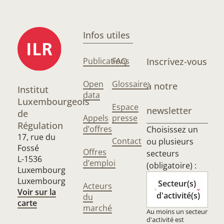
Infos utiles
Publications
FAQ
Inscrivez-vous
Open
Glossaire
à notre
Institut
data
Luxembourgeois
Espace
newsletter
de
Appels
presse
Régulation
d’offres
Choisissez un
17, rue du
Contact
ou plusieurs
Fossé
Offres
secteurs
L-1536
d’emploi
(obligatoire) :
Luxembourg
Luxembourg
Secteur(s)
Acteurs
Voir sur la
d'activité(s)
du
carte
marché
Au moins un secteur
d'activité est