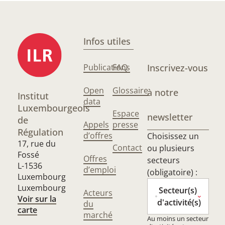
Infos utiles
Publications
FAQ
Inscrivez-vous
Open
Glossaire
à notre
Institut
data
Luxembourgeois
Espace
newsletter
de
Appels
presse
Régulation
d’offres
Choisissez un
17, rue du
Contact
ou plusieurs
Fossé
Offres
secteurs
L-1536
d’emploi
(obligatoire) :
Luxembourg
Luxembourg
Secteur(s)
Acteurs
Voir sur la
d'activité(s)
du
carte
marché
Au moins un secteur